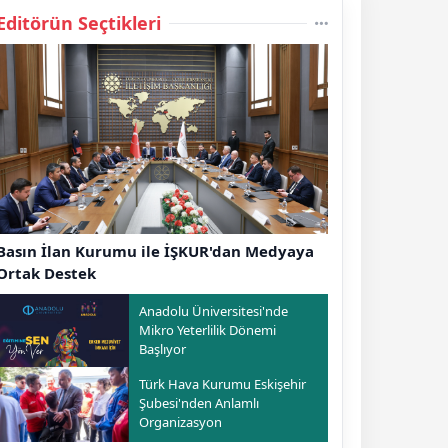
Editörün Seçtikleri
Basın İlan Kurumu ile İŞKUR'dan Medyaya
Ortak Destek
Anadolu Üniversitesi'nde
Mikro Yeterlilik Dönemi
Başlıyor
Türk Hava Kurumu Eskişehir
Şubesi'nden Anlamlı
Organizasyon