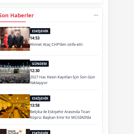
Son Haberler
ESKİŞEHİR
14:53
Ahmet Ataç CHP’den istifa etti
GÜNDEM
12:30
2027 Hac Kesin Kayıtları İçin Son Gün
Yaklaşıyor
ESKİŞEHİR
13:58
Belçika ile Eskişehir Arasında Ticari
Köprü: Başkan Emir Kır MÜSİAD’da
ESKİŞEHİR