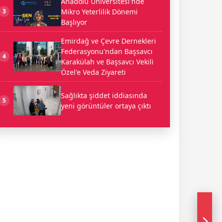
Anadolu Üniversitesi'nde
Mikro Yeterlilik Dönemi
3
Başlıyor
Emirdağ ve Çevre Dernekleri
Federasyonu'ndan Başsavcı
4
Karakülah ve Başsavcı Vekili
Özel'e Veda Ziyareti
Sağlıkta şiddet iddiasında
5
yeni görüntüler ortaya çıktı