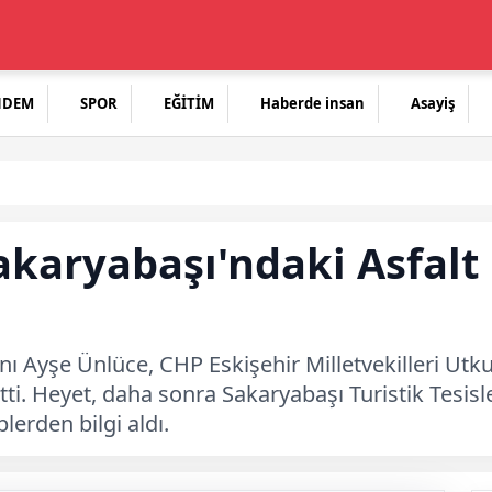
NDEM
SPOR
EĞİTİM
Haberde insan
Asayiş
karyabaşı'ndaki Asfalt 
ı Ayşe Ünlüce, CHP Eskişehir Milletvekilleri Utku
 etti. Heyet, daha sonra Sakaryabaşı Turistik Tesisl
lerden bilgi aldı.