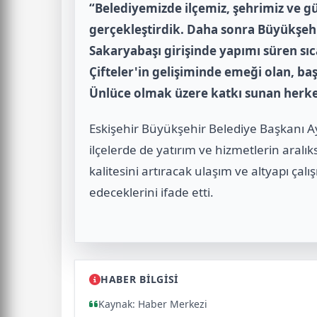
“Belediyemizde ilçemiz, şehrimiz ve g
gerçekleştirdik. Daha sonra Büyükşehi
Sakaryabaşı girişinde yapımı süren sıca
Çifteler'in gelişiminde emeği olan, b
Ünlüce olmak üzere katkı sunan herk
Eskişehir Büyükşehir Belediye Başkanı Ay
ilçelerde de yatırım ve hizmetlerin aral
kalitesini artıracak ulaşım ve altyapı ç
edeceklerini ifade etti.
HABER BİLGİSİ
Kaynak: Haber Merkezi