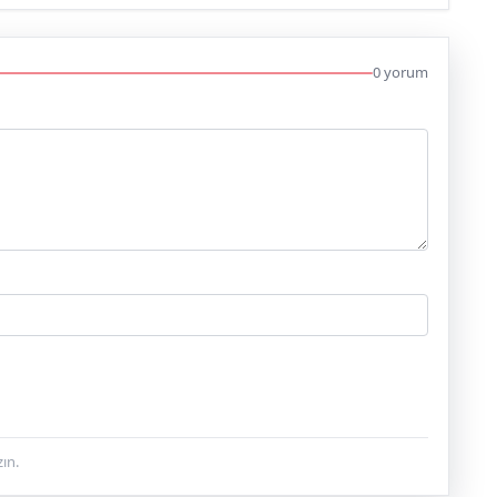
0 yorum
ın.