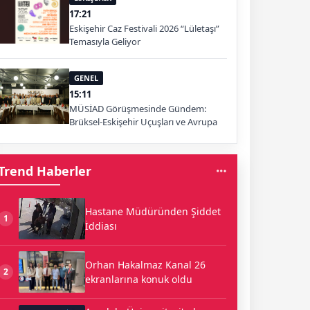
17:21
Eskişehir Caz Festivali 2026 “Lületaşı”
Temasıyla Geliyor
GENEL
15:11
MÜSİAD Görüşmesinde Gündem:
Brüksel-Eskişehir Uçuşları ve Avrupa
Pazarı
Trend Haberler
Hastane Müdüründen Şiddet
1
İddiası
Orhan Hakalmaz Kanal 26
2
ekranlarına konuk oldu