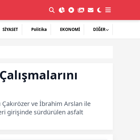
SİYASET
Politika
EKONOMİ
DİĞER
Çalışmalarını
 Çakırözer ve İbrahim Arslan ile
eri girişinde sürdürülen asfalt