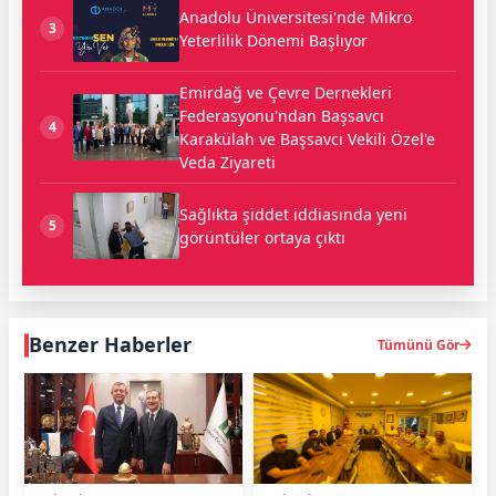
Anadolu Üniversitesi'nde Mikro
3
Yeterlilik Dönemi Başlıyor
Emirdağ ve Çevre Dernekleri
Federasyonu'ndan Başsavcı
4
Karakülah ve Başsavcı Vekili Özel'e
Veda Ziyareti
Sağlıkta şiddet iddiasında yeni
5
görüntüler ortaya çıktı
Benzer Haberler
Tümünü Gör