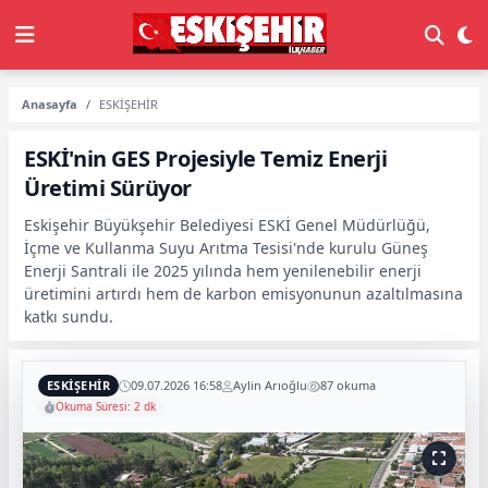
Anasayfa
ESKİŞEHİR
ESKİ'nin GES Projesiyle Temiz Enerji
Üretimi Sürüyor
Eskişehir Büyükşehir Belediyesi ESKİ Genel Müdürlüğü,
İçme ve Kullanma Suyu Arıtma Tesisi'nde kurulu Güneş
Enerji Santrali ile 2025 yılında hem yenilenebilir enerji
üretimini artırdı hem de karbon emisyonunun azaltılmasına
katkı sundu.
ESKİŞEHİR
09.07.2026 16:58
Aylin Arıoğlu
87 okuma
Okuma Süresi: 2 dk