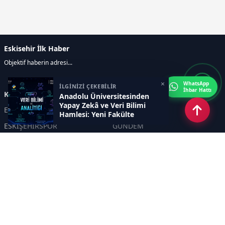
Eskisehir İlk Haber
Objektif haberin adresi...
×
WhatsApp
İLGİNİZİ ÇEKEBİLİR
İhbar Hattı
Kategoriler
Anadolu Üniversitesinden
Yapay Zekâ ve Veri Bilimi
ESKİŞEHİR
GENEL
Hamlesi: Yeni Fakülte
Kapılarını Açıyor
ESKİŞEHİRSPOR
GÜNDEM
KÜLTÜR SANAT
SPOR
EĞİTİM
Haberde insan
Asayiş
SİYASET
Politika
EKONOMİ
DİĞER
BİLİM
SAĞLIK
TARIM