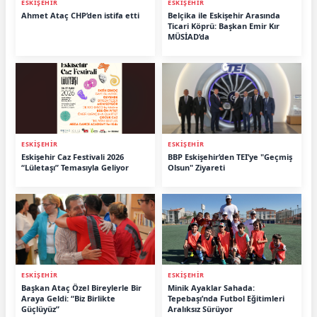
ESKİŞEHİR
ESKİŞEHİR
Ahmet Ataç CHP’den istifa etti
Belçika ile Eskişehir Arasında
Ticari Köprü: Başkan Emir Kır
MÜSİAD’da
ESKİŞEHİR
ESKİŞEHİR
Eskişehir Caz Festivali 2026
BBP Eskişehir’den TEI’ye "Geçmiş
“Lületaşı” Temasıyla Geliyor
Olsun" Ziyareti
ESKİŞEHİR
ESKİŞEHİR
Başkan Ataç Özel Bireylerle Bir
Minik Ayaklar Sahada:
Araya Geldi: “Biz Birlikte
Tepebaşı’nda Futbol Eğitimleri
Güçlüyüz”
Aralıksız Sürüyor