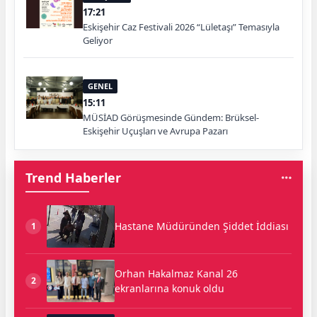
17:21
Eskişehir Caz Festivali 2026 “Lületaşı” Temasıyla
Geliyor
GENEL
15:11
MÜSİAD Görüşmesinde Gündem: Brüksel-
Eskişehir Uçuşları ve Avrupa Pazarı
Trend Haberler
Hastane Müdüründen Şiddet İddiası
1
Orhan Hakalmaz Kanal 26
2
ekranlarına konuk oldu