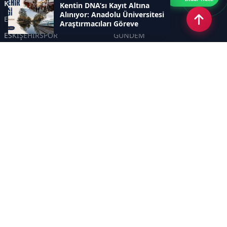
Kategoriler
Kentin DNA’sı Kayıt Altına
Alınıyor: Anadolu Üniversitesi
ESKİŞEHİR
GENEL
Araştırmacıları Göreve
Çağırıyor
ESKİŞEHİRSPOR
GÜNDEM
KÜLTÜR SANAT
SPOR
EĞİTİM
Haberde insan
Asayiş
SİYASET
Politika
EKONOMİ
DİĞER
BİLİM
SAĞLIK
TARIM
ÇEVRE
OLAY
YAŞAM
TRAFİK
ADLİYE
DÜNYA
EMNİYET - JANDARMA
ETKİNLİKLER
Sayfalar