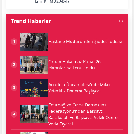
Emir Kır MÜSİAD’da
Trend Haberler
Hastane Müdüründen Şiddet İddiası
1
Orhan Hakalmaz Kanal 26
2
ekranlarına konuk oldu
Anadolu Üniversitesi'nde Mikro
3
Yeterlilik Dönemi Başlıyor
Emirdağ ve Çevre Dernekleri
Federasyonu'ndan Başsavcı
4
Karakülah ve Başsavcı Vekili Özel'e
Veda Ziyareti