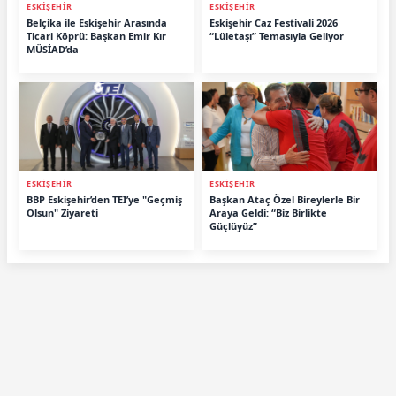
ESKİŞEHİR
ESKİŞEHİR
Belçika ile Eskişehir Arasında
Eskişehir Caz Festivali 2026
Ticari Köprü: Başkan Emir Kır
“Lületaşı” Temasıyla Geliyor
MÜSİAD’da
ESKİŞEHİR
ESKİŞEHİR
BBP Eskişehir’den TEI’ye "Geçmiş
Başkan Ataç Özel Bireylerle Bir
Olsun" Ziyareti
Araya Geldi: “Biz Birlikte
Güçlüyüz”