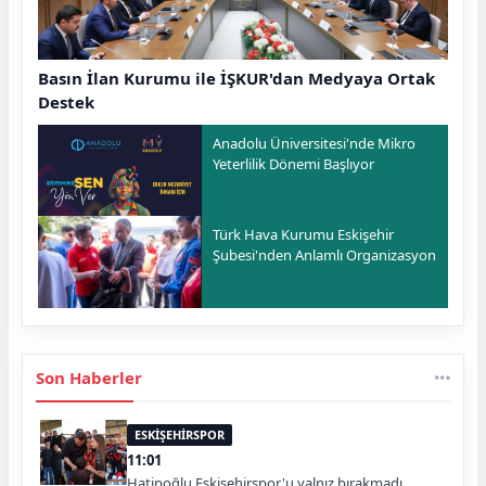
Basın İlan Kurumu ile İŞKUR'dan Medyaya Ortak
Destek
Anadolu Üniversitesi'nde Mikro
Yeterlilik Dönemi Başlıyor
Türk Hava Kurumu Eskişehir
Şubesi'nden Anlamlı Organizasyon
Son Haberler
ESKİŞEHİRSPOR
11:01
Hatipoğlu Eskişehirspor'u yalnız bırakmadı