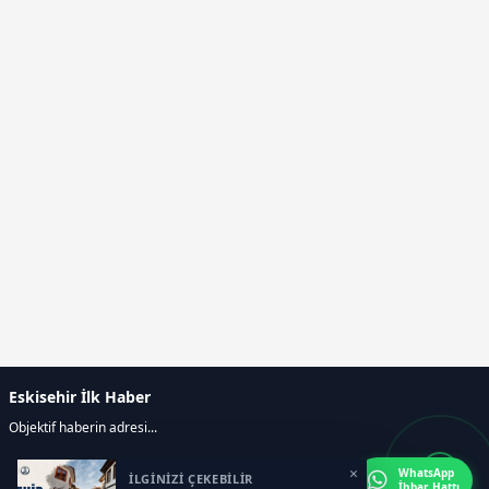
Eskisehir İlk Haber
Objektif haberin adresi...
×
WhatsApp
İLGİNİZİ ÇEKEBİLİR
İhbar Hattı