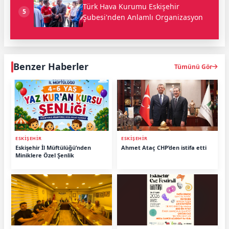
Türk Hava Kurumu Eskişehir
5
Şubesi'nden Anlamlı Organizasyon
Benzer Haberler
Tümünü Gör
ESKİŞEHİR
ESKİŞEHİR
Eskişehir İl Müftülüğü’nden
Ahmet Ataç CHP’den istifa etti
Miniklere Özel Şenlik