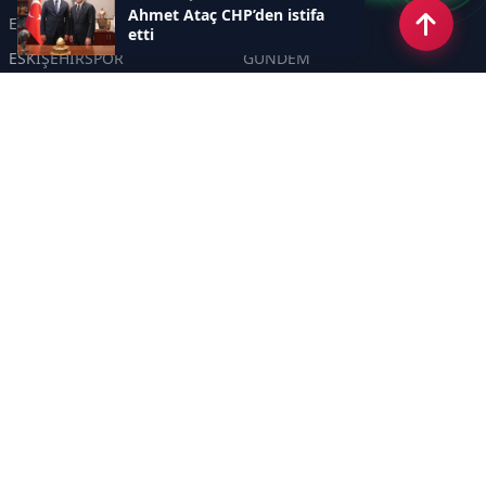
Ahmet Ataç CHP’den istifa
ESKİŞEHİR
GENEL
etti
ESKİŞEHİRSPOR
GÜNDEM
KÜLTÜR SANAT
SPOR
EĞİTİM
Haberde insan
Asayiş
SİYASET
Politika
EKONOMİ
DİĞER
BİLİM
SAĞLIK
TARIM
ÇEVRE
OLAY
YAŞAM
TRAFİK
ADLİYE
DÜNYA
EMNİYET - JANDARMA
ETKİNLİKLER
Sayfalar