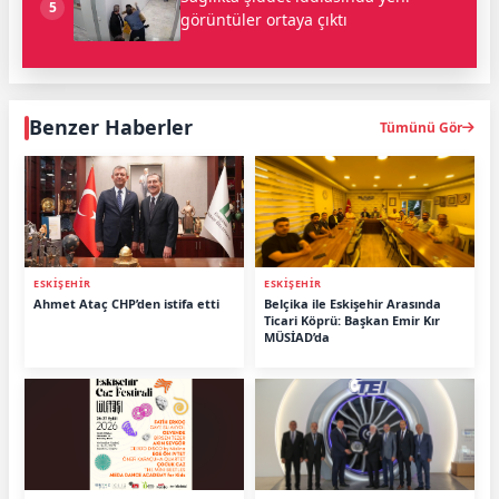
5
görüntüler ortaya çıktı
Benzer Haberler
Tümünü Gör
ESKİŞEHİR
ESKİŞEHİR
Ahmet Ataç CHP’den istifa etti
Belçika ile Eskişehir Arasında
Ticari Köprü: Başkan Emir Kır
MÜSİAD’da