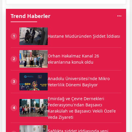
Trend Haberler
Hastane Müdüründen Şiddet İddiası
1
Orhan Hakalmaz Kanal 26
2
ekranlarına konuk oldu
Anadolu Üniversitesi'nde Mikro
3
Yeterlilik Dönemi Başlıyor
Emirdağ ve Çevre Dernekleri
Federasyonu'ndan Başsavcı
4
Karakülah ve Başsavcı Vekili Özel'e
Veda Ziyareti
Sağlıkta şiddet iddiasında yeni