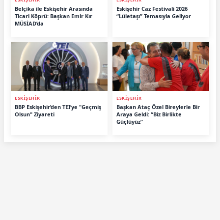
Belçika ile Eskişehir Arasında
Eskişehir Caz Festivali 2026
Ticari Köprü: Başkan Emir Kır
“Lületaşı” Temasıyla Geliyor
MÜSİAD’da
ESKİŞEHİR
ESKİŞEHİR
BBP Eskişehir’den TEI’ye "Geçmiş
Başkan Ataç Özel Bireylerle Bir
Olsun" Ziyareti
Araya Geldi: “Biz Birlikte
Güçlüyüz”