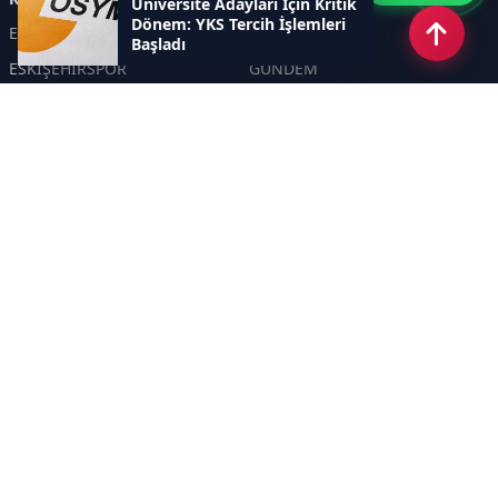
Üniversite Adayları İçin Kritik
Dönem: YKS Tercih İşlemleri
ESKİŞEHİR
GENEL
Başladı
ESKİŞEHİRSPOR
GÜNDEM
KÜLTÜR SANAT
SPOR
EĞİTİM
Haberde insan
Asayiş
SİYASET
Politika
EKONOMİ
DİĞER
BİLİM
SAĞLIK
TARIM
ÇEVRE
OLAY
YAŞAM
TRAFİK
ADLİYE
DÜNYA
EMNİYET - JANDARMA
ETKİNLİKLER
Sayfalar