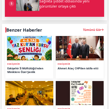
Sağlıkta şiddet iddiasında yeni
5
görüntüler ortaya çıktı
Benzer Haberler
Tümünü Gör
ESKİŞEHİR
ESKİŞEHİR
Eskişehir İl Müftülüğü’nden
Ahmet Ataç CHP’den istifa etti
Miniklere Özel Şenlik
ESKİŞEHİR
ESKİŞEHİR