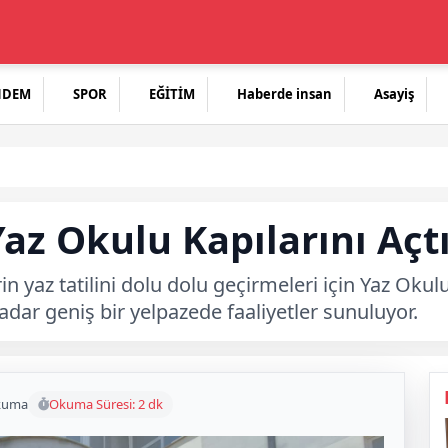
NDEM
SPOR
EĞİTİM
Haberde insan
Asayiş
az Okulu Kapılarını Açt
in yaz tatilini dolu dolu geçirmeleri için Yaz Oku
dar geniş bir yelpazede faaliyetler sunuluyor.
kuma
Okuma Süresi: 2 dk