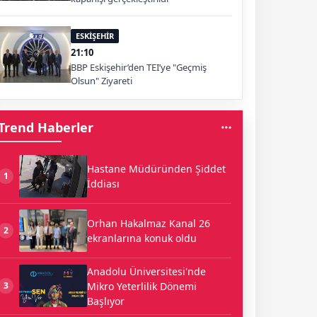
ESKİŞEHİR
21:10
BBP Eskişehir’den TEI’ye "Geçmiş
Olsun" Ziyareti
Trend Haberler
Hastane Müdüründen Şiddet
1
İddiası
Orhan Hakalmaz Kanal 26
2
ekranlarına konuk oldu
Anadolu Üniversitesi'nde
Mikro Yeterlilik Dönemi
3
Başlıyor