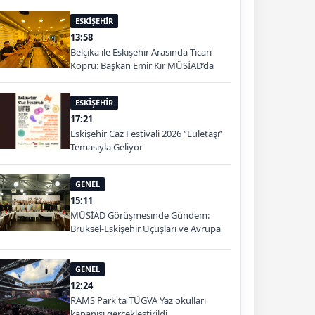
ESKİŞEHİR
13:58
Belçika ile Eskişehir Arasında Ticari
Köprü: Başkan Emir Kır MÜSİAD’da
ESKİŞEHİR
17:21
Eskişehir Caz Festivali 2026 “Lületaşı”
Temasıyla Geliyor
GENEL
15:11
MÜSİAD Görüşmesinde Gündem:
Brüksel-Eskişehir Uçuşları ve Avrupa
Pazarı
GENEL
12:24
RAMS Park'ta TÜGVA Yaz okulları
kapanışı gerçekleştirildi