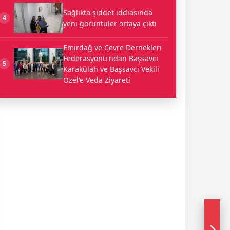
Sağlıkta şiddet iddiasında
4
yeni görüntüler ortaya çıktı
Emirdağ ve Çevre Dernekleri
Federasyonu'ndan Başsavcı
5
Karakülah ve Başsavcı Vekili
Özel'e Veda Ziyareti