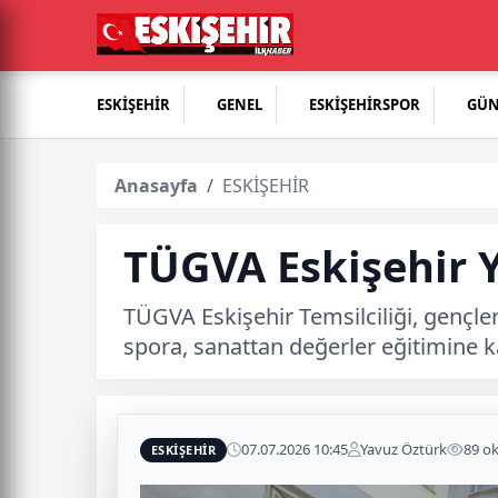
ESKİŞEHİR
GENEL
ESKİŞEHİRSPOR
GÜ
Anasayfa
ESKİŞEHİR
TÜGVA Eskişehir Y
TÜGVA Eskişehir Temsilciliği, gençler
spora, sanattan değerler eğitimine ka
07.07.2026 10:45
Yavuz Öztürk
89 o
ESKİŞEHİR