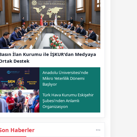
Basın İlan Kurumu ile İŞKUR'dan Medyaya
Ortak Destek
Anadolu Üniversitesi'nde
Mikro Yeterlilik Dönemi
Başlıyor
Türk Hava Kurumu Eskişehir
Şubesi'nden Anlamlı
Organizasyon
Son Haberler