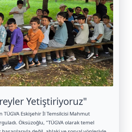
eyler Yetiştiriyoruz"
n TÜGVA Eskişehir İl Temsilcisi Mahmut
rguladı. Öksüzoğlu, "TÜGVA olarak temel
şarılarıyla değil, ahlaki ve sosyal yönleriyle