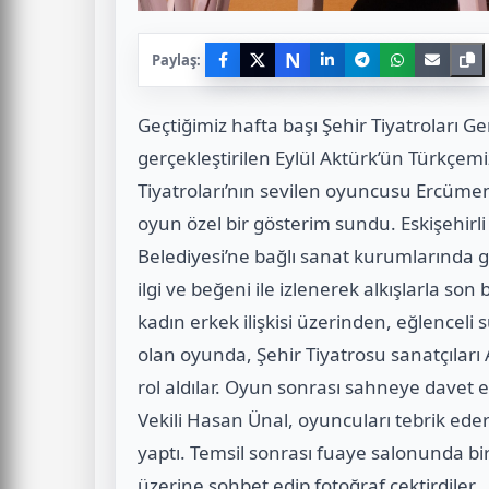
N
Paylaş:
Geçtiğimiz hafta başı Şehir Tiyatroları G
gerçekleştirilen Eylül Aktürk’ün Türkçem
Tiyatroları’nın sevilen oyuncusu Ercüment 
oyun özel bir gösterim sundu. Eskişehir
Belediyesi’ne bağlı sanat kurumlarında g
ilgi ve beğeni ile izlenerek alkışlarla s
kadın erkek ilişkisi üzerinden, eğlenceli s
olan oyunda, Şehir Tiyatrosu sanatçılar
rol aldılar. Oyun sonrası sahneye davet 
Vekili Hasan Ünal, oyuncuları tebrik ede
yaptı. Temsil sonrası fuaye salonunda bi
üzerine sohbet edip fotoğraf çektirdiler.