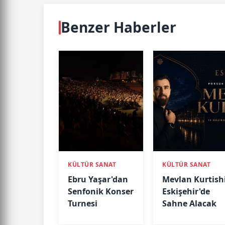
Benzer Haberler
KÜLTÜR SANAT
KÜLTÜR SANAT
Ebru Yaşar'dan
Mevlan Kurtish
Senfonik Konser
Eskişehir'de
Turnesi
Sahne Alacak