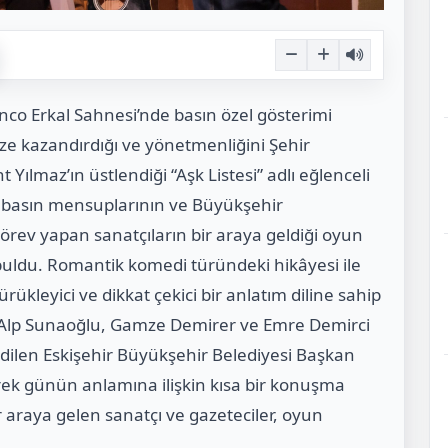
enco Erkal Sahnesi’nde basın özel gösterimi
ize kazandırdığı ve yönetmenliğini Şehir
Yılmaz’ın üstlendiği “Aşk Listesi” adlı eğlenceli
li basın mensuplarının ve Büyükşehir
örev yapan sanatçıların bir araya geldiği oyun
on buldu. Romantik komedi türündeki hikâyesi ile
ürükleyici ve dikkat çekici bir anlatım diline sahip
ı Alp Sunaoğlu, Gamze Demirer ve Emre Demirci
edilen Eskişehir Büyükşehir Belediyesi Başkan
rek günün anlamına ilişkin kısa bir konuşma
r araya gelen sanatçı ve gazeteciler, oyun