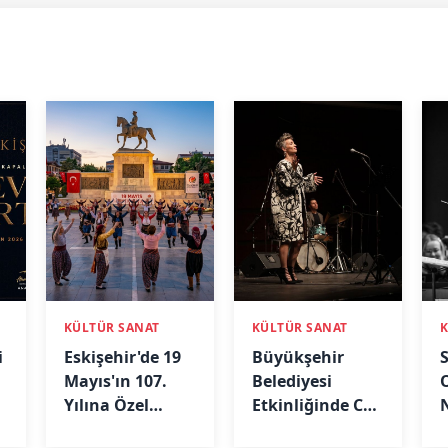
KÜLTÜR SANAT
KÜLTÜR SANAT
i
Eskişehir'de 19
Büyükşehir
Mayıs'ın 107.
Belediyesi
Yılına Özel
Etkinliğinde Caz
Zeybek Gösterisi
ve Soul Rüzgârı