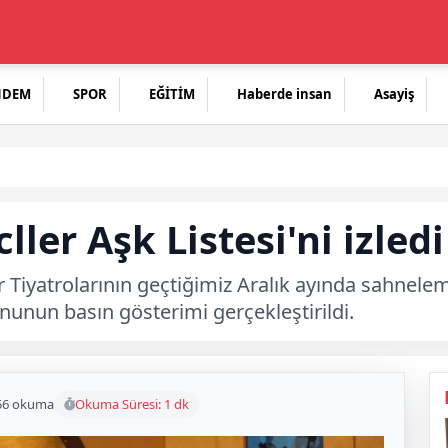
NDEM
SPOR
EĞİTİM
Haberde insan
Asayiş
ller Aşk Listesi'ni izledi
r Tiyatrolarının geçtiğimiz Aralık ayında sahnele
ununun basın gösterimi gerçekleştirildi.
56 okuma
Okuma Süresi: 1 dk