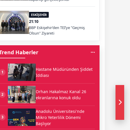
ESKİŞEHİR
21:10
BBP Eskişehir’den TEI’ye "Geçmiş
Olsun" Ziyareti
Trend Haberler
Hastane Müdüründen Şiddet
1
İddiası
Orhan Hakalmaz Kanal 26
2
ekranlarına konuk oldu
Anadolu Üniversitesi'nde
Mikro Yeterlilik Dönemi
3
Başlıyor