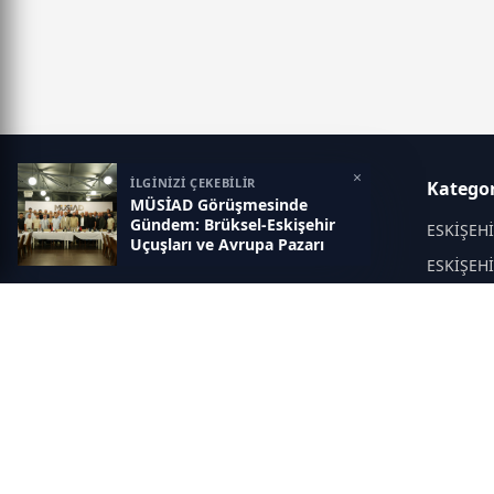
×
İLGİNİZİ ÇEKEBİLİR
Eskisehir İlk Haber
Kategor
MÜSİAD Görüşmesinde
Gündem: Brüksel-Eskişehir
Objektif haberin adresi...
ESKİŞEH
Uçuşları ve Avrupa Pazarı
ESKİŞEH
KÜLTÜR 
EĞİTİM
Asayiş
Politika
DİĞER
SAĞLIK