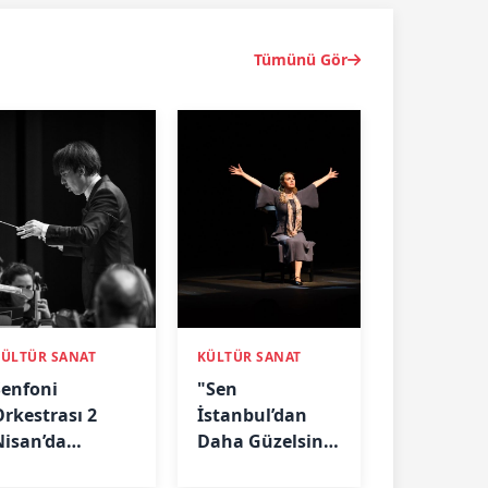
Tümünü Gör
KÜLTÜR SANAT
KÜLTÜR SANAT
Senfoni
"Sen
Orkestrası 2
İstanbul’dan
Nisan’da
Daha Güzelsin"
Uluslararası
Oyunu