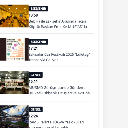
ESKİŞEHİR
13:58
Belçika ile Eskişehir Arasında Ticari
Köprü: Başkan Emir Kır MÜSİAD’da
ESKİŞEHİR
17:21
Eskişehir Caz Festivali 2026 “Lületaşı”
Temasıyla Geliyor
GENEL
15:11
MÜSİAD Görüşmesinde Gündem:
Brüksel-Eskişehir Uçuşları ve Avrupa
Pazarı
GENEL
12:24
RAMS Park'ta TÜGVA Yaz okulları
kapanışı gerçekleştirildi