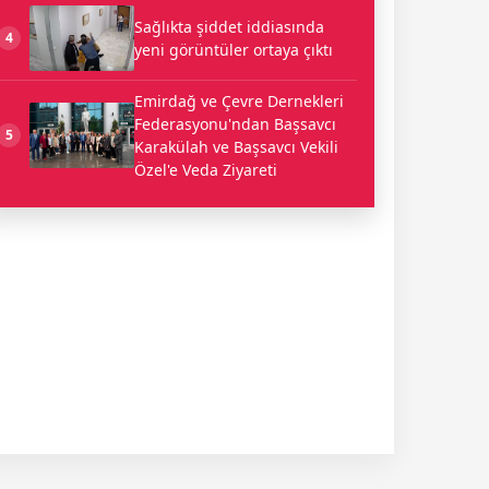
Sağlıkta şiddet iddiasında
4
yeni görüntüler ortaya çıktı
Emirdağ ve Çevre Dernekleri
Federasyonu'ndan Başsavcı
5
Karakülah ve Başsavcı Vekili
Özel'e Veda Ziyareti