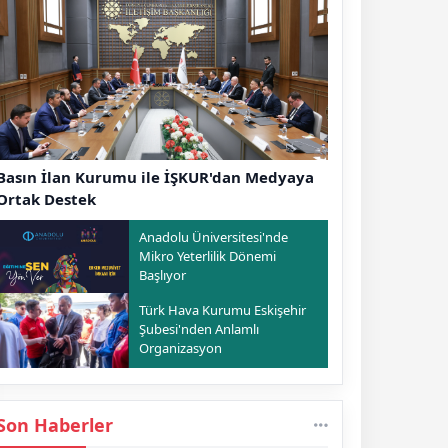
Basın İlan Kurumu ile İŞKUR'dan Medyaya
Ortak Destek
Anadolu Üniversitesi'nde
Mikro Yeterlilik Dönemi
Başlıyor
Türk Hava Kurumu Eskişehir
Şubesi'nden Anlamlı
Organizasyon
Son Haberler