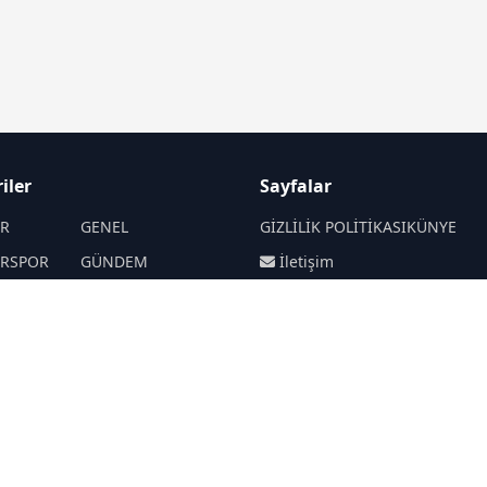
iler
Sayfalar
İR
GENEL
GİZLİLİK POLİTİKASI
KÜNYE
İRSPOR
GÜNDEM
İletişim
SANAT
SPOR
RSS
Sitemap
Haberde insan
SİYASET
EKONOMİ
BİLİM
TARIM