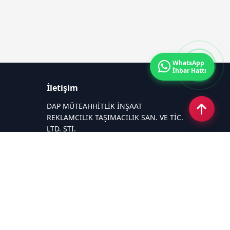
WhatsApp
İhbar Hattı
İletişim
DAP MÜTEAHHİTLİK İNŞAAT
REKLAMCILIK TAŞIMACILIK SAN. VE TİC.
LTD. ŞTİ.
Zafer Mahallesi Gazi Yakup Satar
Caddesi No 225/A
Email:
26medyagrup@gmail.com
Tel:
+90 537 881 15 75
Sosyal Medya