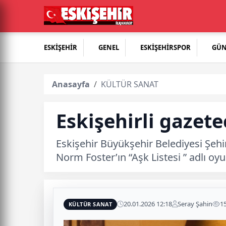
ESKİŞEHİR
GENEL
ESKİŞEHİRSPOR
GÜ
Anasayfa
KÜLTÜR SANAT
Eskişehirli gazetec
Eskişehir Büyükşehir Belediyesi Şehi
Norm Foster’ın “Aşk Listesi ” adlı oy
20.01.2026 12:18
Seray Şahin
1
KÜLTÜR SANAT