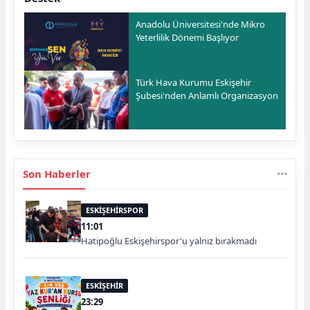
Anadolu Üniversitesi'nde Mikro
Yeterlilik Dönemi Başlıyor
Türk Hava Kurumu Eskişehir
Şubesi'nden Anlamlı Organizasyon
Son Haberler
ESKİŞEHİRSPOR
11:01
Hatipoğlu Eskişehirspor'u yalnız bırakmadı
ESKİŞEHİR
23:29