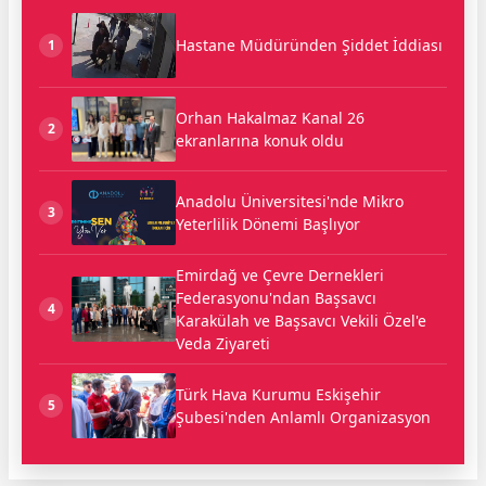
Hastane Müdüründen Şiddet İddiası
1
Orhan Hakalmaz Kanal 26
2
ekranlarına konuk oldu
Anadolu Üniversitesi'nde Mikro
3
Yeterlilik Dönemi Başlıyor
Emirdağ ve Çevre Dernekleri
Federasyonu'ndan Başsavcı
4
Karakülah ve Başsavcı Vekili Özel'e
Veda Ziyareti
Türk Hava Kurumu Eskişehir
5
Şubesi'nden Anlamlı Organizasyon