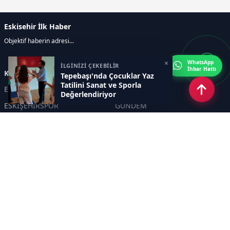
Eskisehir İlk Haber
Objektif haberin adresi...
×
WhatsApp
İLGİNİZİ ÇEKEBİLİR
İhbar Hattı
Kategoriler
Tepebaşı'nda Çocuklar Yaz
Tatilini Sanat ve Sporla
ESKİŞEHİR
GENEL
Değerlendiriyor
ESKİŞEHİRSPOR
GÜNDEM
KÜLTÜR SANAT
SPOR
EĞİTİM
Haberde insan
Asayiş
SİYASET
Politika
EKONOMİ
DİĞER
BİLİM
SAĞLIK
TARIM
ÇEVRE
OLAY