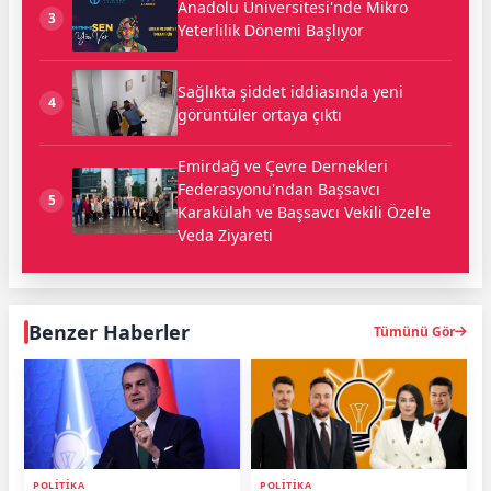
Anadolu Üniversitesi'nde Mikro
3
Yeterlilik Dönemi Başlıyor
Sağlıkta şiddet iddiasında yeni
4
görüntüler ortaya çıktı
Emirdağ ve Çevre Dernekleri
Federasyonu'ndan Başsavcı
5
Karakülah ve Başsavcı Vekili Özel'e
Veda Ziyareti
Benzer Haberler
Tümünü Gör
POLITIKA
POLITIKA