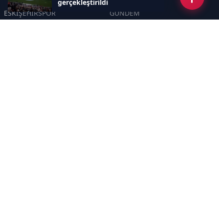
gerçekleştirildi
ESKİŞEHİRSPOR
GÜNDEM
KÜLTÜR SANAT
SPOR
EĞİTİM
Haberde insan
Asayiş
SİYASET
Politika
EKONOMİ
DİĞER
BİLİM
SAĞLIK
TARIM
ÇEVRE
OLAY
YAŞAM
TRAFİK
ADLİYE
DÜNYA
EMNİYET - JANDARMA
ETKİNLİKLER
Sayfalar
GİZLİLİK POLİTİKASI
KÜNYE