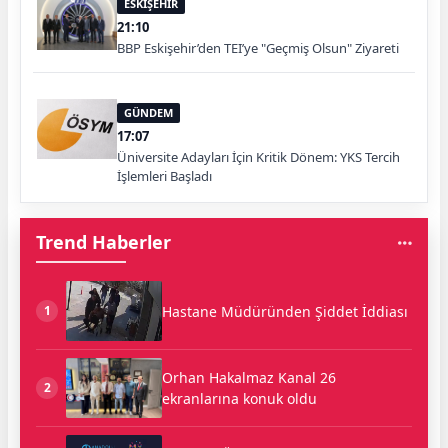
ESKİŞEHİR
21:10
BBP Eskişehir’den TEI’ye "Geçmiş Olsun" Ziyareti
GÜNDEM
17:07
Üniversite Adayları İçin Kritik Dönem: YKS Tercih
İşlemleri Başladı
Trend Haberler
Hastane Müdüründen Şiddet İddiası
1
Orhan Hakalmaz Kanal 26
2
ekranlarına konuk oldu