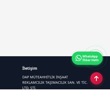
WhatsApp
İhbar Hattı
İletişim
DAP MÜTEAHHİTLİK İNŞAAT
REKLAMCILIK TAŞIMACILIK SAN. VE TİC.
LTD. ŞTİ.
Zafer Mahallesi Gazi Yakup Satar
Caddesi No 225/A