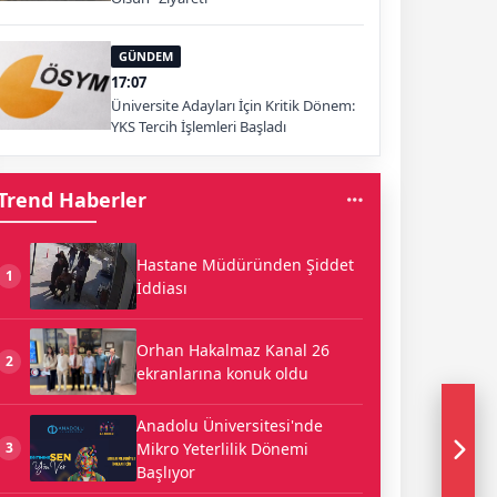
GÜNDEM
17:07
Üniversite Adayları İçin Kritik Dönem:
YKS Tercih İşlemleri Başladı
Trend Haberler
Hastane Müdüründen Şiddet
1
İddiası
Orhan Hakalmaz Kanal 26
2
ekranlarına konuk oldu
Anadolu Üniversitesi'nde
Mikro Yeterlilik Dönemi
3
Başlıyor