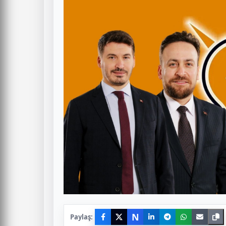
N
Paylaş: