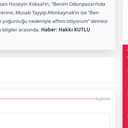
Hasan Hüseyin Köksal’ın, “Benim Odunpazarı’nda
zerine; Musab Tayyip Altınkaynak’ın ise “Ben
in yoğunluğu nedeniyle affımı istiyorum” demesi
n bilgiler arasında.
Haber: Hakkı KUTLU
0 yorum