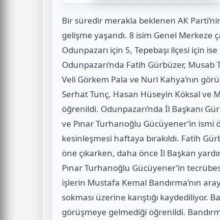
Bir süredir merakla beklenen AK Parti’n
gelişme yaşandı. 8 isim Genel Merkeze ça
Odunpazarı için 5, Tepebaşı ilçesi için is
Odunpazarı’nda Fatih Gürbüzer, Musab T
Veli Görkem Pala ve Nuri Kahya’nın görüş
Serhat Tunç, Hasan Hüseyin Köksal ve Mus
öğrenildi. Odunpazarı’nda İl Başkanı Gür
ve Pınar Turhanoğlu Gücüyener’in ismi ö
kesinleşmesi haftaya bırakıldı. Fatih Gür
öne çıkarken, daha önce İl Başkan yardımcı
Pınar Turhanoğlu Gücüyener’in tecrübesi i
işlerin Mustafa Kemal Bandırma’nın aray
sokması üzerine karıştığı kaydediliyor. B
görüşmeye gelmediği öğrenildi. Bandır