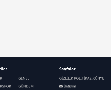
iler
Sayfalar
İR
GENEL
GİZLİLİK POLİTİKASI
KÜNYE
İRSPOR
GÜNDEM
İletişim
SANAT
SPOR
RSS
Sitemap
Haberde insan
SİYASET