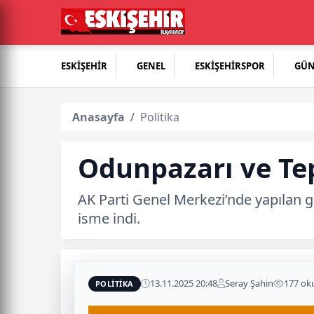
ESKİŞEHİR
GENEL
ESKİŞEHİRSPOR
GÜ
Anasayfa
Politika
Odunpazarı ve Tep
AK Parti Genel Merkezi’nde yapılan g
isme indi.
13.11.2025 20:48
Seray Şahin
177 o
POLITIKA