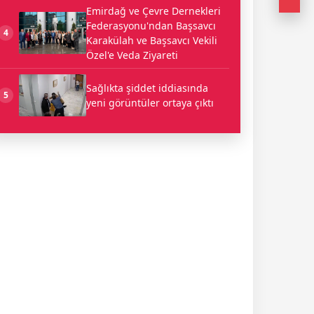
Emirdağ ve Çevre Dernekleri
Federasyonu'ndan Başsavcı
4
Karakülah ve Başsavcı Vekili
Özel'e Veda Ziyareti
Sağlıkta şiddet iddiasında
5
yeni görüntüler ortaya çıktı