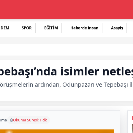
NDEM
SPOR
EĞİTİM
Haberde insan
Asayiş
ebaşı’nda isimler netle
örüşmelerin ardından, Odunpazarı ve Tepebaşı ilçe
kuma
Okuma Süresi: 1 dk