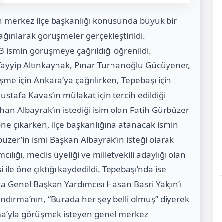
in merkez ilçe başkanlığı konusunda büyük bir
ğırılarak görüşmeler gerçekleştirildi.
e 3 ismin görüşmeye çağrıldığı öğrenildi.
ayyip Altınkaynak, Pınar Turhanoğlu Gücüyener,
me için Ankara’ya çağrılırken, Tepebaşı için
tafa Kavas’ın mülakat için tercih edildiği
han Albayrak’ın istediği isim olan Fatih Gürbüzer
ne çıkarken, ilçe başkanlığına atanacak ismin
büzer’in ismi Başkan Albayrak’ın isteği olarak
lığı, meclis üyeliği ve milletvekili adaylığı olan
le öne çıktığı kaydedildi. Tepebaşı’nda ise
a Genel Başkan Yardımcısı Hasan Basri Yalçın’ı
andırma’nın, “Burada her şey belli olmuş” diyerek
ma’yla görüşmek isteyen genel merkez