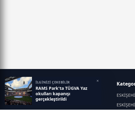
×
İLGİNİZİ ÇEKEBİLİR
Eskisehir İlk Haber
Kategor
RAMS Park'ta TÜGVA Yaz
okulları kapanışı
Objektif haberin adresi...
ESKİŞEH
gerçekleştirildi
ESKİŞEH
KÜLTÜR 
EĞİTİM
Asayiş