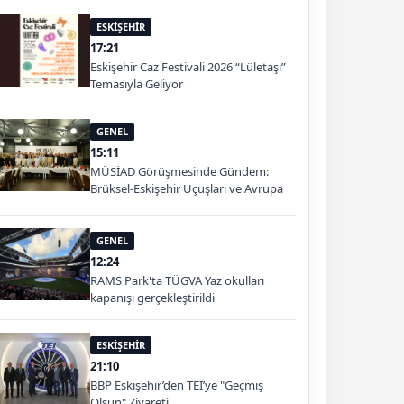
ESKİŞEHİR
17:21
Eskişehir Caz Festivali 2026 “Lületaşı”
Temasıyla Geliyor
GENEL
15:11
MÜSİAD Görüşmesinde Gündem:
Brüksel-Eskişehir Uçuşları ve Avrupa
Pazarı
GENEL
12:24
RAMS Park'ta TÜGVA Yaz okulları
kapanışı gerçekleştirildi
ESKİŞEHİR
21:10
BBP Eskişehir’den TEI’ye "Geçmiş
Olsun" Ziyareti