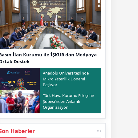
Basın İlan Kurumu ile İŞKUR'dan Medyaya
Ortak Destek
Anadolu Üniversitesi'nde
Mikro Yeterlilik Dönemi
Başlıyor
Türk Hava Kurumu Eskişehir
Şubesi'nden Anlamlı
Organizasyon
Son Haberler