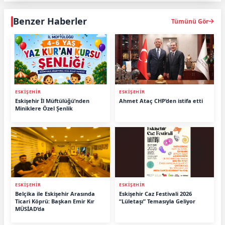
Benzer Haberler
Tümünü Gör
ESKİŞEHİR
ESKİŞEHİR
Eskişehir İl Müftülüğü’nden
Ahmet Ataç CHP’den istifa etti
Miniklere Özel Şenlik
ESKİŞEHİR
ESKİŞEHİR
Belçika ile Eskişehir Arasında
Eskişehir Caz Festivali 2026
Ticari Köprü: Başkan Emir Kır
“Lületaşı” Temasıyla Geliyor
MÜSİAD’da