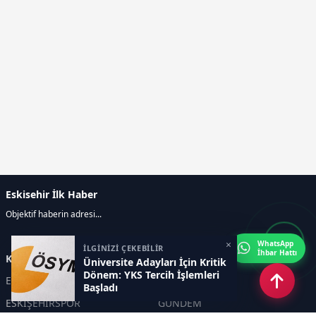
Eskisehir İlk Haber
Objektif haberin adresi...
×
WhatsApp
İLGİNİZİ ÇEKEBİLİR
İhbar Hattı
Kategoriler
Üniversite Adayları İçin Kritik
Dönem: YKS Tercih İşlemleri
ESKİŞEHİR
GENEL
Başladı
ESKİŞEHİRSPOR
GÜNDEM