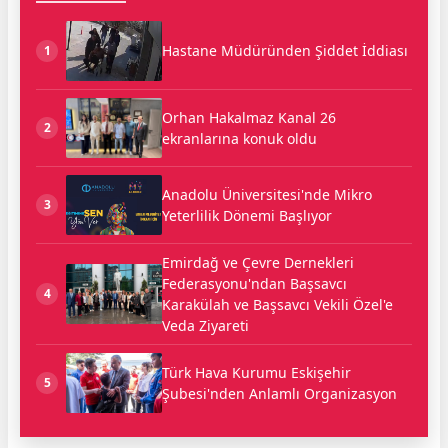
Hastane Müdüründen Şiddet İddiası
1
Orhan Hakalmaz Kanal 26
2
ekranlarına konuk oldu
Anadolu Üniversitesi'nde Mikro
3
Yeterlilik Dönemi Başlıyor
Emirdağ ve Çevre Dernekleri
Federasyonu'ndan Başsavcı
4
Karakülah ve Başsavcı Vekili Özel'e
Veda Ziyareti
Türk Hava Kurumu Eskişehir
5
Şubesi'nden Anlamlı Organizasyon