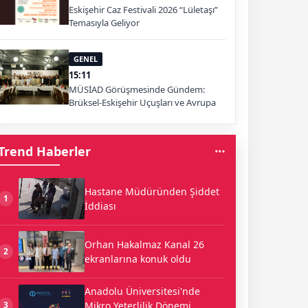
Eskişehir Caz Festivali 2026 “Lületaşı”
Temasıyla Geliyor
GENEL
15:11
MÜSİAD Görüşmesinde Gündem:
Brüksel-Eskişehir Uçuşları ve Avrupa
Pazarı
Trend Haberler
Hastane Müdüründen Şiddet
1
İddiası
Orhan Hakalmaz Kanal 26
2
ekranlarına konuk oldu
Anadolu Üniversitesi'nde
Mikro Yeterlilik Dönemi
3