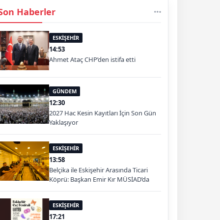
Son Haberler
ESKİŞEHİR
14:53
Ahmet Ataç CHP’den istifa etti
GÜNDEM
12:30
2027 Hac Kesin Kayıtları İçin Son Gün
Yaklaşıyor
ESKİŞEHİR
13:58
Belçika ile Eskişehir Arasında Ticari
Köprü: Başkan Emir Kır MÜSİAD’da
ESKİŞEHİR
17:21