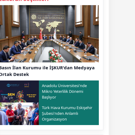
Basın İlan Kurumu ile İŞKUR'dan Medyaya
Ortak Destek
Anadolu Üniversitesi'nde
Mikro Yeterlilik Dönemi
Başlıyor
Türk Hava Kurumu Eskişehir
Şubesi'nden Anlamlı
Organizasyon