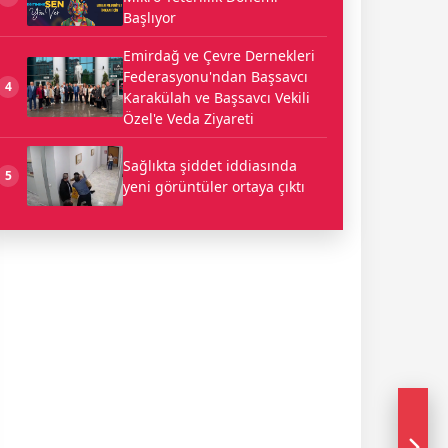
Başlıyor
Emirdağ ve Çevre Dernekleri
Federasyonu'ndan Başsavcı
4
Karakülah ve Başsavcı Vekili
Özel'e Veda Ziyareti
Sağlıkta şiddet iddiasında
5
yeni görüntüler ortaya çıktı