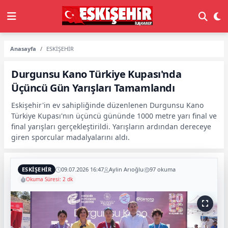
Anasayfa
ESKİŞEHİR
Durgunsu Kano Türkiye Kupası'nda
Üçüncü Gün Yarışları Tamamlandı
Eskişehir'in ev sahipliğinde düzenlenen Durgunsu Kano
Türkiye Kupası'nın üçüncü gününde 1000 metre yarı final ve
final yarışları gerçekleştirildi. Yarışların ardından dereceye
giren sporcular madalyalarını aldı.
ESKİŞEHİR
09.07.2026 16:47
Aylin Arıoğlu
97 okuma
Okuma Süresi: 2 dk