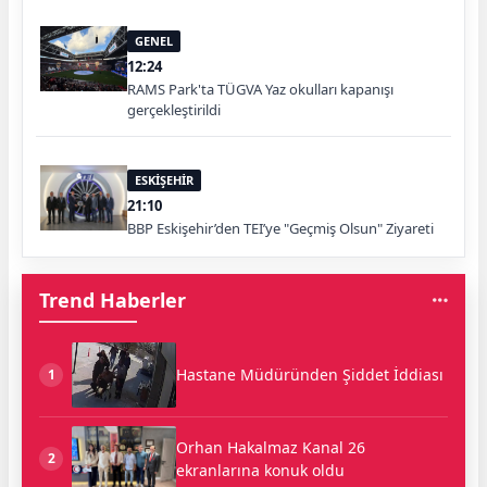
GENEL
12:24
RAMS Park'ta TÜGVA Yaz okulları kapanışı
gerçekleştirildi
ESKİŞEHİR
21:10
BBP Eskişehir’den TEI’ye "Geçmiş Olsun" Ziyareti
Trend Haberler
Hastane Müdüründen Şiddet İddiası
1
Orhan Hakalmaz Kanal 26
2
ekranlarına konuk oldu