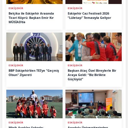
ESKİŞEHİR
ESKİŞEHİR
Belçika ile Eskişehir Arasında
Eskişehir Caz Festivali 2026
Ticari Köprü: Başkan Emir Kır
“Lületaşı” Temasıyla Geliyor
MÜSİAD’da
ESKİŞEHİR
ESKİŞEHİR
BBP Eskişehir’den TEI’ye "Geçmiş
Başkan Ataç Özel Bireylerle Bir
Olsun" Ziyareti
Araya Geldi: “Biz Birlikte
Güçlüyüz”
ESKİŞEHİR
ESKİŞEHİR
Minik Ayaklar Sahada:
Anadolu Üniversitesinden