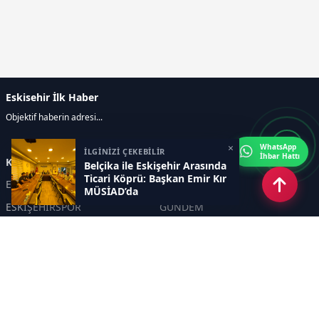
Eskisehir İlk Haber
Objektif haberin adresi...
×
WhatsApp
İLGİNİZİ ÇEKEBİLİR
İhbar Hattı
Kategoriler
Belçika ile Eskişehir Arasında
Ticari Köprü: Başkan Emir Kır
ESKİŞEHİR
GENEL
MÜSİAD’da
ESKİŞEHİRSPOR
GÜNDEM
KÜLTÜR SANAT
SPOR
EĞİTİM
Haberde insan
Asayiş
SİYASET
Politika
EKONOMİ