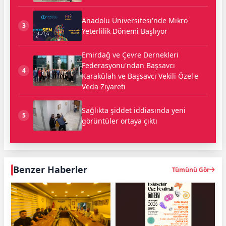
Anadolu Üniversitesi'nde Mikro
3
Yeterlilik Dönemi Başlıyor
Emirdağ ve Çevre Dernekleri
Federasyonu'ndan Başsavcı
4
Karakülah ve Başsavcı Vekili Özel'e
Veda Ziyareti
Sağlıkta şiddet iddiasında yeni
5
görüntüler ortaya çıktı
Benzer Haberler
Tümünü Gör