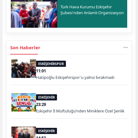
Türk Hava Kurumu Eskişehir
Şubesi'nden Anlamlı Organizasyon
Son Haberler
ESKİŞEHİRSPOR
11:01
Hatipoğlu Eskişehirspor'u yalnız bırakmadı
ESKİŞEHİR
23:29
Eskişehir İl Müftülüğü’nden Miniklere Özel Şenlik
ESKİŞEHİR
14:53