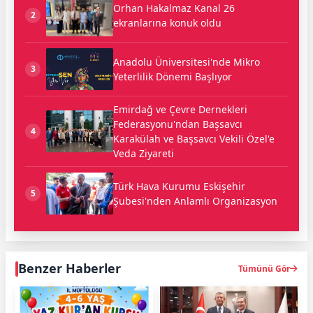
Orhan Hakalmaz Kanal 26
2
ekranlarına konuk oldu
Anadolu Üniversitesi'nde Mikro
3
Yeterlilik Dönemi Başlıyor
Emirdağ ve Çevre Dernekleri
Federasyonu'ndan Başsavcı
4
Karakülah ve Başsavcı Vekili Özel'e
Veda Ziyareti
Türk Hava Kurumu Eskişehir
5
Şubesi'nden Anlamlı Organizasyon
Benzer Haberler
Tümünü Gör