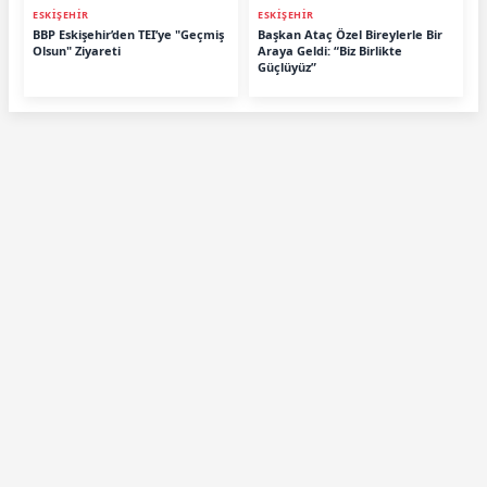
ESKİŞEHİR
ESKİŞEHİR
BBP Eskişehir’den TEI’ye "Geçmiş
Başkan Ataç Özel Bireylerle Bir
Olsun" Ziyareti
Araya Geldi: “Biz Birlikte
Güçlüyüz”