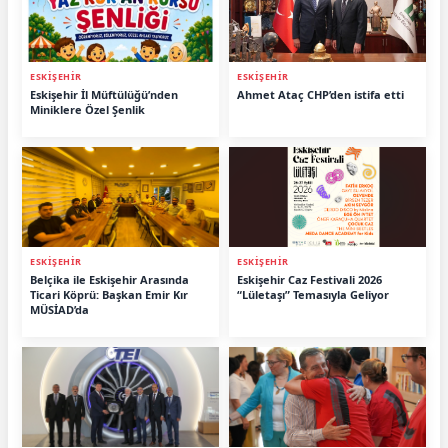
ESKİŞEHİR
ESKİŞEHİR
Eskişehir İl Müftülüğü’nden
Ahmet Ataç CHP’den istifa etti
Miniklere Özel Şenlik
ESKİŞEHİR
ESKİŞEHİR
Belçika ile Eskişehir Arasında
Eskişehir Caz Festivali 2026
Ticari Köprü: Başkan Emir Kır
“Lületaşı” Temasıyla Geliyor
MÜSİAD’da