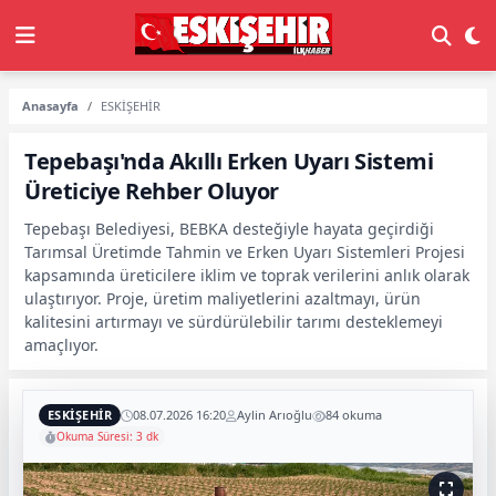
Anasayfa
ESKİŞEHİR
Tepebaşı'nda Akıllı Erken Uyarı Sistemi
Üreticiye Rehber Oluyor
Tepebaşı Belediyesi, BEBKA desteğiyle hayata geçirdiği
Tarımsal Üretimde Tahmin ve Erken Uyarı Sistemleri Projesi
kapsamında üreticilere iklim ve toprak verilerini anlık olarak
ulaştırıyor. Proje, üretim maliyetlerini azaltmayı, ürün
kalitesini artırmayı ve sürdürülebilir tarımı desteklemeyi
amaçlıyor.
ESKİŞEHİR
08.07.2026 16:20
Aylin Arıoğlu
84 okuma
Okuma Süresi: 3 dk