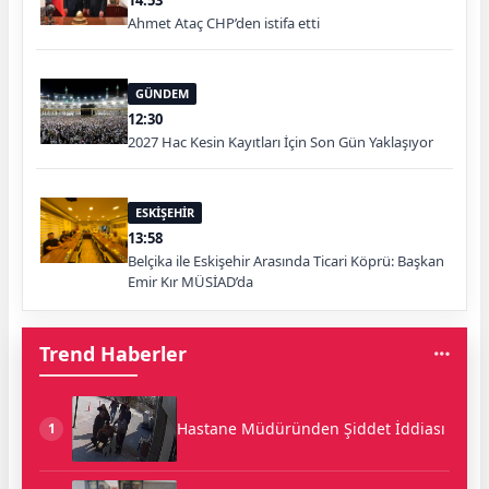
Ahmet Ataç CHP’den istifa etti
GÜNDEM
12:30
2027 Hac Kesin Kayıtları İçin Son Gün Yaklaşıyor
ESKİŞEHİR
13:58
Belçika ile Eskişehir Arasında Ticari Köprü: Başkan
Emir Kır MÜSİAD’da
Trend Haberler
Hastane Müdüründen Şiddet İddiası
1