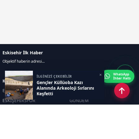
Eskisehir İlk Haber
Objektif haberin adresi...
×
WhatsApp
İLGİNİZİ ÇEKEBİLİR
İhbar Hattı
Kategoriler
Gençler Küllüoba Kazı
Alanında Arkeoloji Sırlarını
ESKİŞEHİR
GENEL
Keşfetti
ESKİŞEHİRSPOR
GÜNDEM
KÜLTÜR SANAT
SPOR
EĞİTİM
Haberde insan
Asayiş
SİYASET