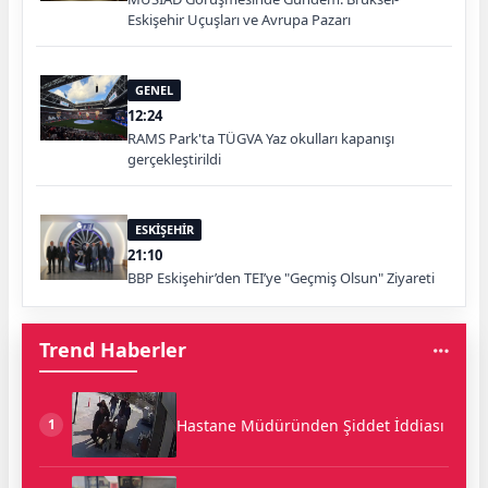
Eskişehir Uçuşları ve Avrupa Pazarı
GENEL
12:24
RAMS Park'ta TÜGVA Yaz okulları kapanışı
gerçekleştirildi
ESKİŞEHİR
21:10
BBP Eskişehir’den TEI’ye "Geçmiş Olsun" Ziyareti
Trend Haberler
Hastane Müdüründen Şiddet İddiası
1