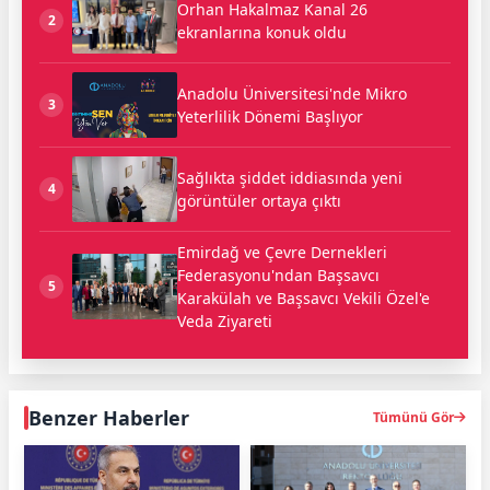
Orhan Hakalmaz Kanal 26
2
ekranlarına konuk oldu
Anadolu Üniversitesi'nde Mikro
3
Yeterlilik Dönemi Başlıyor
Sağlıkta şiddet iddiasında yeni
4
görüntüler ortaya çıktı
Emirdağ ve Çevre Dernekleri
Federasyonu'ndan Başsavcı
5
Karakülah ve Başsavcı Vekili Özel'e
Veda Ziyareti
Benzer Haberler
Tümünü Gör