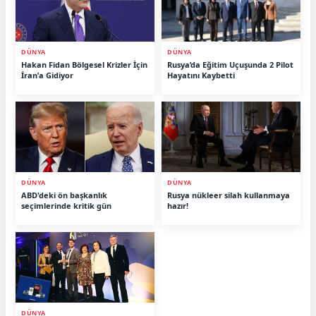
DÜNYA
DÜNYA
Hakan Fidan Bölgesel Krizler İçin
Rusya’da Eğitim Uçuşunda 2 Pilot
İran’a Gidiyor
Hayatını Kaybetti
DÜNYA
DÜNYA
ABD'deki ön başkanlık
Rusya nükleer silah kullanmaya
seçimlerinde kritik gün
hazır!
DÜNYA