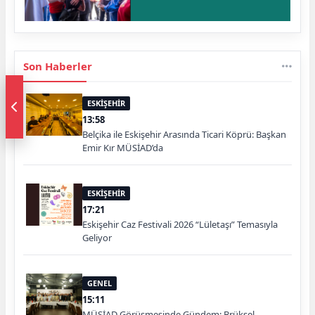
Son Haberler
ESKİŞEHİR
13:58
Belçika ile Eskişehir Arasında Ticari Köprü: Başkan
Emir Kır MÜSİAD’da
ESKİŞEHİR
17:21
Eskişehir Caz Festivali 2026 “Lületaşı” Temasıyla
Geliyor
GENEL
15:11
MÜSİAD Görüşmesinde Gündem: Brüksel-