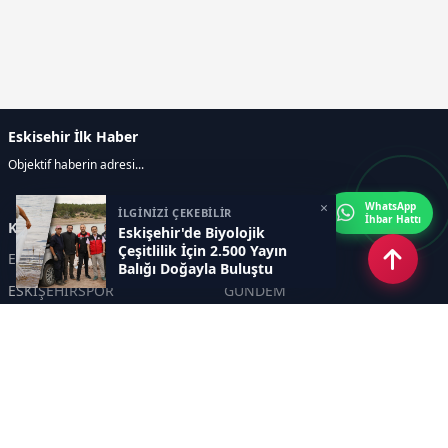
Eskisehir İlk Haber
Objektif haberin adresi...
×
WhatsApp
İLGİNİZİ ÇEKEBİLİR
İhbar Hattı
Kategoriler
Eskişehir'de Biyolojik
Çeşitlilik İçin 2.500 Yayın
ESKİŞEHİR
GENEL
Balığı Doğayla Buluştu
ESKİŞEHİRSPOR
GÜNDEM
KÜLTÜR SANAT
SPOR
EĞİTİM
Haberde insan
Asayiş
SİYASET
Politika
EKONOMİ