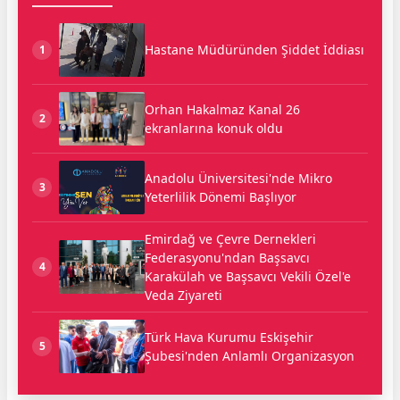
Hastane Müdüründen Şiddet İddiası
1
Orhan Hakalmaz Kanal 26
2
ekranlarına konuk oldu
Anadolu Üniversitesi'nde Mikro
3
Yeterlilik Dönemi Başlıyor
Emirdağ ve Çevre Dernekleri
Federasyonu'ndan Başsavcı
4
Karakülah ve Başsavcı Vekili Özel'e
Veda Ziyareti
Türk Hava Kurumu Eskişehir
5
Şubesi'nden Anlamlı Organizasyon