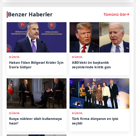
Benzer Haberler
Tümünü Gör
DÜNYA
DÜNYA
Hakan Fidan Bölgesel Krizler İçin
ABD'deki ön başkanlık
İran’a Gidiyor
seçimlerinde kritik gün
DÜNYA
DÜNYA
Rusya nükleer silah kullanmaya
Türk firma dünyanın en iyisi
hazır!
seçildi