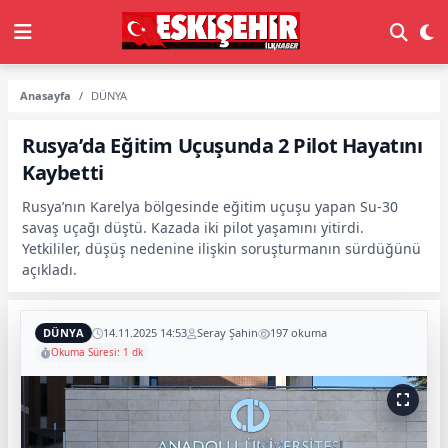
Anasayfa
DÜNYA
Rusya’da Eğitim Uçuşunda 2 Pilot Hayatını
Kaybetti
Rusya’nın Karelya bölgesinde eğitim uçuşu yapan Su-30
savaş uçağı düştü. Kazada iki pilot yaşamını yitirdi.
Yetkililer, düşüş nedenine ilişkin soruşturmanın sürdüğünü
açıkladı.
DÜNYA
14.11.2025 14:53
Seray Şahin
197 okuma
Okuma Süresi: 1 dk