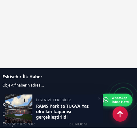
Eskisehir İlk Haber
Objektif haberin adresi...
×
WhatsApp
İLGİNİZİ ÇEKEBİLİR
İhbar Hattı
Kategoriler
RAMS Park'ta TÜGVA Yaz
okulları kapanışı
ESKİŞEHİR
GENEL
gerçekleştirildi
ESKİŞEHİRSPOR
GÜNDEM
KÜLTÜR SANAT
SPOR