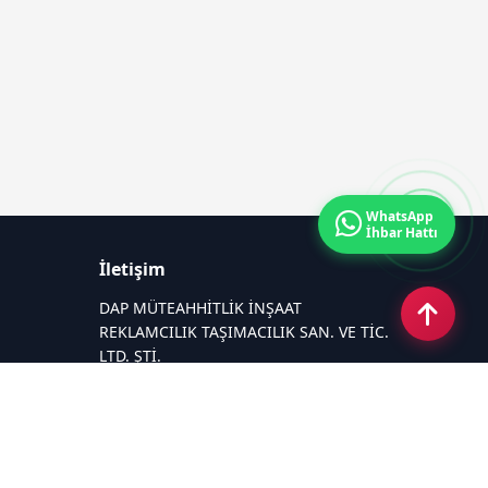
WhatsApp
İhbar Hattı
İletişim
DAP MÜTEAHHİTLİK İNŞAAT
REKLAMCILIK TAŞIMACILIK SAN. VE TİC.
LTD. ŞTİ.
Zafer Mahallesi Gazi Yakup Satar
Caddesi No 225/A
Email:
26medyagrup@gmail.com
Tel:
+90 537 881 15 75