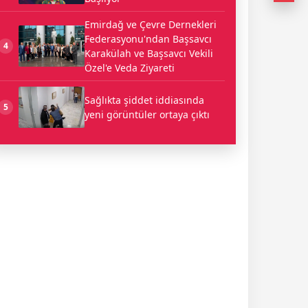
Emirdağ ve Çevre Dernekleri
Federasyonu'ndan Başsavcı
4
Karakülah ve Başsavcı Vekili
Özel'e Veda Ziyareti
Sağlıkta şiddet iddiasında
5
yeni görüntüler ortaya çıktı