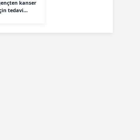
gençten kanser
çin tedavi
projesi