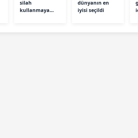
silah
dünyanın en
kullanmaya
iyisi seçildi
i
hazır!