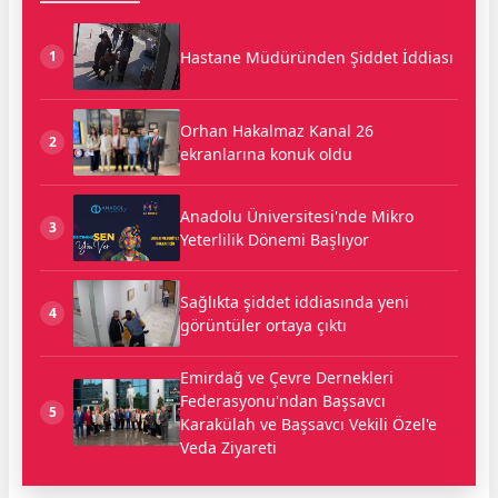
Hastane Müdüründen Şiddet İddiası
1
Orhan Hakalmaz Kanal 26
2
ekranlarına konuk oldu
Anadolu Üniversitesi'nde Mikro
3
Yeterlilik Dönemi Başlıyor
Sağlıkta şiddet iddiasında yeni
4
görüntüler ortaya çıktı
Emirdağ ve Çevre Dernekleri
Federasyonu'ndan Başsavcı
5
Karakülah ve Başsavcı Vekili Özel'e
Veda Ziyareti