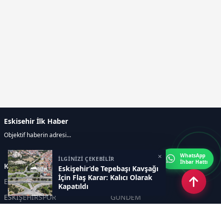
Eskisehir İlk Haber
Objektif haberin adresi...
×
WhatsApp
İLGİNİZİ ÇEKEBİLİR
İhbar Hattı
Kategoriler
Eskişehir’de Tepebaşı Kavşağı
İçin Flaş Karar: Kalıcı Olarak
ESKİŞEHİR
GENEL
Kapatıldı
ESKİŞEHİRSPOR
GÜNDEM
KÜLTÜR SANAT
SPOR