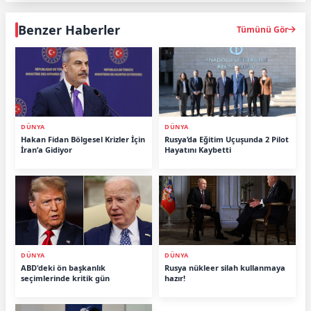
Benzer Haberler
Tümünü Gör
DÜNYA
DÜNYA
Hakan Fidan Bölgesel Krizler İçin
Rusya’da Eğitim Uçuşunda 2 Pilot
İran’a Gidiyor
Hayatını Kaybetti
DÜNYA
DÜNYA
ABD'deki ön başkanlık
Rusya nükleer silah kullanmaya
seçimlerinde kritik gün
hazır!