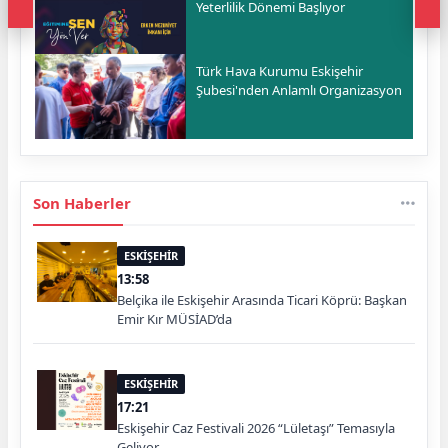
Yeterlilik Dönemi Başlıyor
Türk Hava Kurumu Eskişehir
Şubesi'nden Anlamlı Organizasyon
Son Haberler
ESKİŞEHİR
13:58
Belçika ile Eskişehir Arasında Ticari Köprü: Başkan
Emir Kır MÜSİAD’da
ESKİŞEHİR
17:21
Eskişehir Caz Festivali 2026 “Lületaşı” Temasıyla
Geliyor