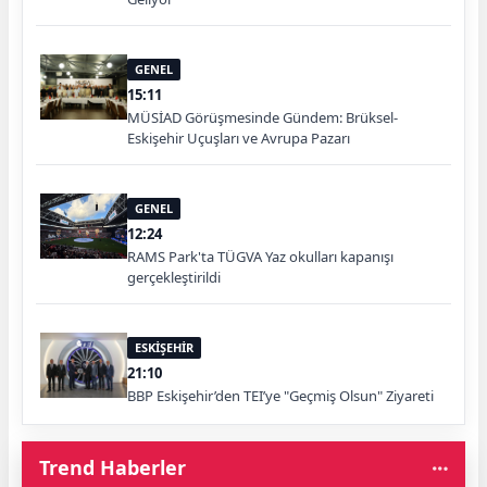
GENEL
15:11
MÜSİAD Görüşmesinde Gündem: Brüksel-
Eskişehir Uçuşları ve Avrupa Pazarı
GENEL
12:24
RAMS Park'ta TÜGVA Yaz okulları kapanışı
gerçekleştirildi
ESKİŞEHİR
21:10
BBP Eskişehir’den TEI’ye "Geçmiş Olsun" Ziyareti
Trend Haberler