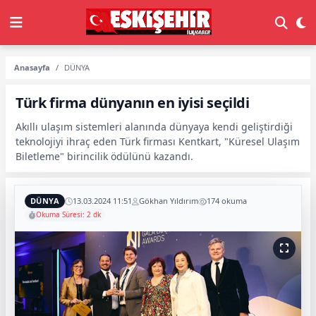
Anasayfa
DÜNYA
Türk firma dünyanın en iyisi seçildi
Akıllı ulaşım sistemleri alanında dünyaya kendi geliştirdiği
teknolojiyi ihraç eden Türk firması Kentkart, "Küresel Ulaşım
Biletleme" birincilik ödülünü kazandı.
DÜNYA
13.03.2024 11:51
Gökhan Yıldırım
174 okuma
Okuma Süresi: 2 dk